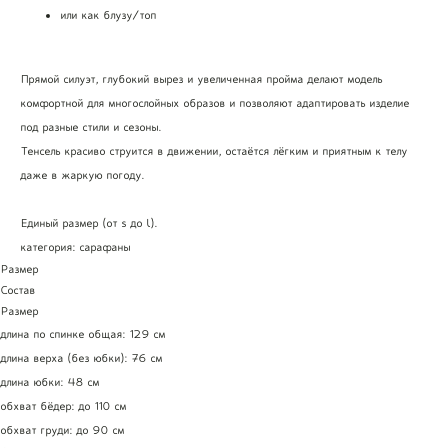
или как блузу/топ
Прямой силуэт, глубокий вырез и увеличенная пройма делают модель
комфортной для многослойных образов и позволяют адаптировать изделие
под разные стили и сезоны.
Тенсель красиво струится в движении, остаётся лёгким и приятным к телу
даже в жаркую погоду.
Единый размер (от s до l).
категория: сарафаны
Размер
Состав
Размер
длина по спинке общая: 129 см
длина верха (без юбки): 76 см
длина юбки: 48 см
обхват бёдер: до 110 см
обхват груди: до 90 см