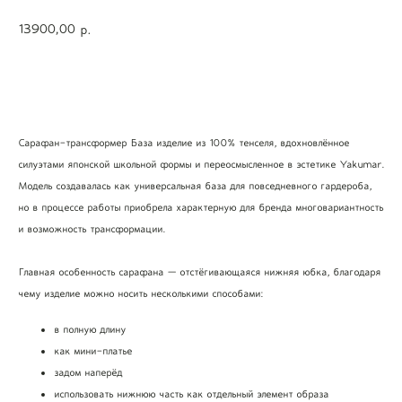
13900,00
р.
Добавить в корзину
Сарафан-трансформер База изделие из 100% тенселя, вдохновлённое
силуэтами японской школьной формы и переосмысленное в эстетике Yakumar.
Модель создавалась как универсальная база для повседневного гардероба,
но в процессе работы приобрела характерную для бренда многовариантность
и возможность трансформации.
Главная особенность сарафана — отстёгивающаяся нижняя юбка, благодаря
чему изделие можно носить несколькими способами:
в полную длину
как мини-платье
задом наперёд
использовать нижнюю часть как отдельный элемент образа